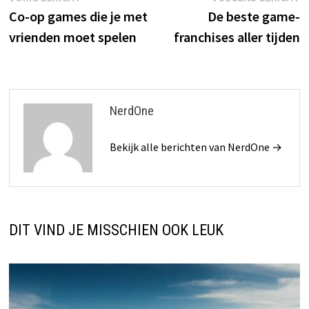
Bericht
bericht:
b
Co-op games die je met
De beste game-
navigatie
vrienden moet spelen
franchises aller tijden
NerdOne
Bekijk alle berichten van NerdOne →
DIT VIND JE MISSCHIEN OOK LEUK