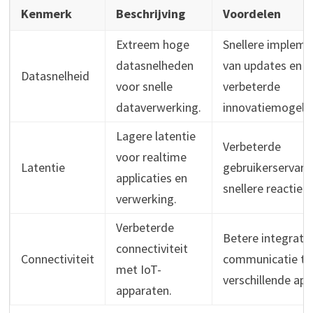
Kenmerk
Beschrijving
Voordelen
Extreem hoge
Snellere impleme
datasnelheden
van updates en
Datasnelheid
voor snelle
verbeterde
dataverwerking.
innovatiemogelij
Lagere latentie
Verbeterde
voor realtime
Latentie
gebruikerservari
applicaties en
snellere reactieti
verwerking.
Verbeterde
Betere integratie
connectiviteit
Connectiviteit
communicatie tu
met IoT-
verschillende app
apparaten.