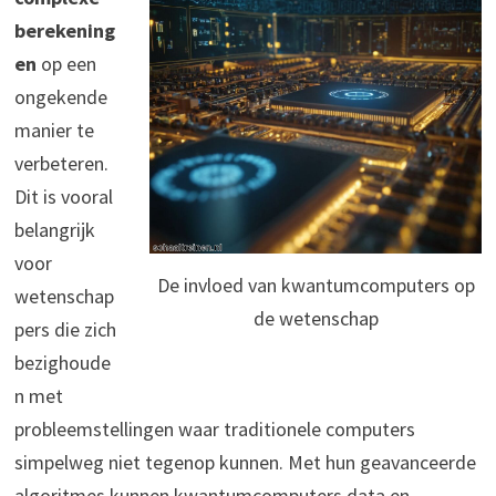
berekening
en
op een
ongekende
manier te
verbeteren.
Dit is vooral
belangrijk
voor
De invloed van kwantumcomputers op
wetenschap
de wetenschap
pers die zich
bezighoude
n met
probleemstellingen waar traditionele computers
simpelweg niet tegenop kunnen. Met hun geavanceerde
algoritmes kunnen kwantumcomputers data en