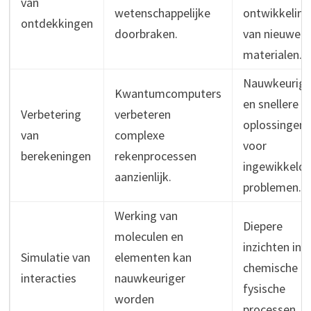
van
wetenschappelijke
ontwikkeling
ontdekkingen
doorbraken.
van nieuwe
materialen.
Nauwkeurige
Kwantumcomputers
en snellere
Verbetering
verbeteren
oplossingen
van
complexe
voor
berekeningen
rekenprocessen
ingewikkeld
aanzienlijk.
problemen.
Werking van
Diepere
moleculen en
inzichten in
Simulatie van
elementen kan
chemische e
interacties
nauwkeuriger
fysische
worden
processen.