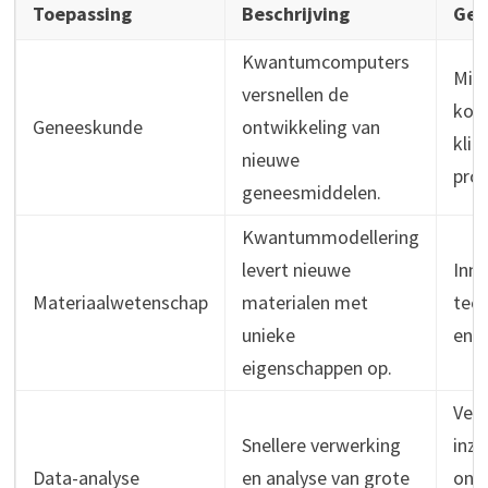
Toepassing
Beschrijving
Gev
Kwantumcomputers
Mind
versnellen de
kos
Geneeskunde
ontwikkeling van
klin
nieuwe
proe
geneesmiddelen.
Kwantummodellering
levert nieuwe
Inno
Materiaalwetenschap
materialen met
tec
unieke
en p
eigenschappen op.
Ver
Snellere verwerking
inzi
Data-analyse
en analyse van grote
ont