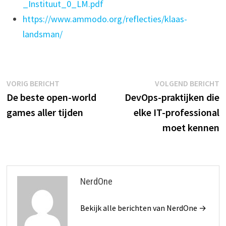
_Instituut_0_LM.pdf
https://www.ammodo.org/reflecties/klaas-
landsman/
Bericht
Vorig
V
VORIG BERICHT
VOLGEND BERICHT
bericht:
b
De beste open-world
DevOps-praktijken die
navigatie
games aller tijden
elke IT-professional
moet kennen
NerdOne
Bekijk alle berichten van NerdOne →