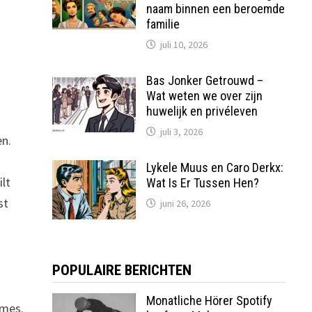
naam binnen een beroemde
familie
juli 10, 2026
Bas Jonker Getrouwd –
Wat weten we over zijn
huwelijk en privéleven
juli 3, 2026
en.
Lykele Muus en Caro Derkx:
ilt
Wat Is Er Tussen Hen?
st
juni 26, 2026
POPULAIRE BERICHTEN
Monatliche Hörer Spotify
ames.