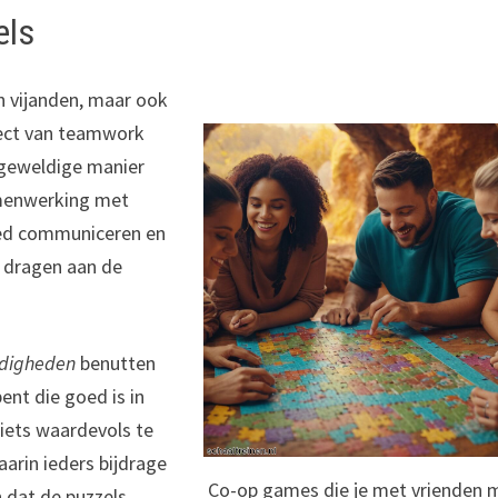
els
n vijanden, maar ook
pect van teamwork
n geweldige manier
amenwerking met
oed communiceren en
e dragen aan de
rdigheden
benutten
ent die goed is in
 iets waardevols te
aarin ieders bijdrage
Co-op games die je met vrienden 
n dat de puzzels