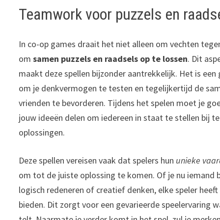
Teamwork voor puzzels en raads
In co-op games draait het niet alleen om vechten tege
om
samen puzzels en raadsels op te lossen
. Dit as
maakt deze spellen bijzonder aantrekkelijk. Het is ee
om je denkvermogen te testen en tegelijkertijd de s
vrienden te bevorderen. Tijdens het spelen moet je g
jouw ideeën delen om iedereen in staat te stellen bij t
oplossingen.
Deze spellen vereisen vaak dat spelers hun
unieke vaa
om tot de juiste oplossing te komen. Of je nu iemand b
logisch redeneren of creatief denken, elke speler heeft
bieden. Dit zorgt voor een gevarieerde speelervaring w
telt. Naarmate je verder komt in het spel, zul je merke