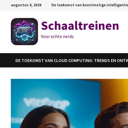
Ga
augustus 8, 2026
De toekomst van kunstmatige intelligenti
naar
de
Schaaltreinen
inhoud
Voor echte nerds
DE TOEKOMST VAN CLOUD COMPUTING: TRENDS EN ONT