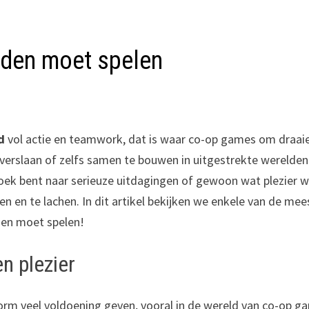
nden moet spelen
d
vol actie en teamwork, dat is waar co-op games om draai
e verslaan of zelfs samen te bouwen in uitgestrekte werelden
zoek bent naar serieuze uitdagingen of gewoon wat plezier w
n en te lachen. In dit artikel bekijken we enkele van de mee
den moet spelen!
n plezier
m veel voldoening geven, vooral in de wereld van co-op g