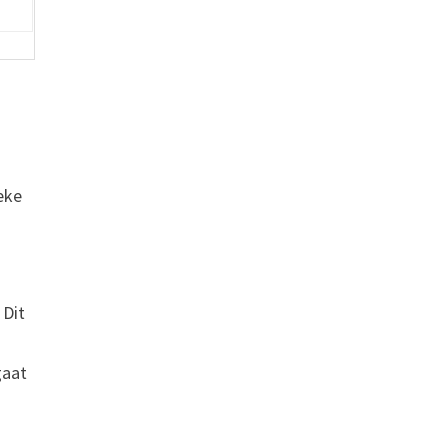
.
ieke
 Dit
gaat