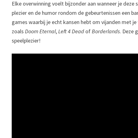
Elke overwinning voelt bijzonder aan wanneer je deze sa
plezier en de humor rondom de gebeurtenissen een ban
games waarbij je echt kansen hebt om vijanden met je vr
zoals
Doom Eternal
,
Left 4 Dead
of
Borderlands
. Deze 
speelplezier!