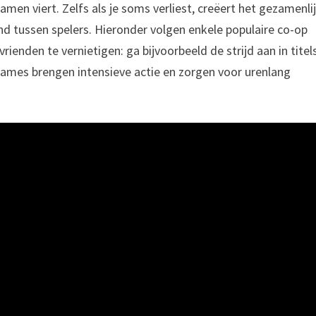
men viert. Zelfs als je soms verliest, creëert het gezamenli
d tussen spelers. Hieronder volgen enkele populaire co-op
ienden te vernietigen: ga bijvoorbeeld de strijd aan in titel
games brengen intensieve actie en zorgen voor urenlang