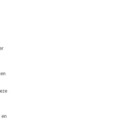
er
 en
deze
g en