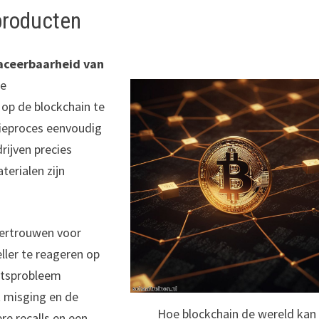
producten
aceerbaarheid van
de
 op de blockchain te
utieproces eenvoudig
ijven precies
erialen zijn
vertrouwen voor
ller te reageren op
eitsprobleem
t misging en de
Hoe blockchain de wereld kan
re recalls en een