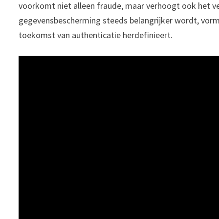
voorkomt niet alleen fraude, maar verhoogt ook het ve
gegevensbescherming steeds belangrijker wordt, vormt 
toekomst van authenticatie herdefinieert.