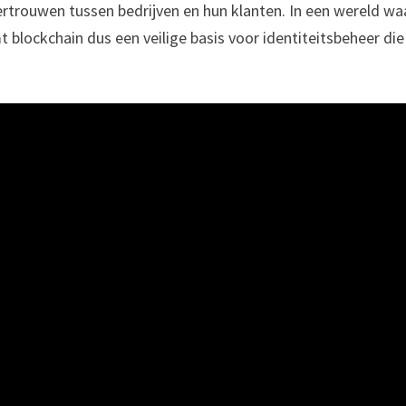
rtrouwen tussen bedrijven en hun klanten. In een wereld wa
blockchain dus een veilige basis voor identiteitsbeheer die