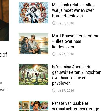
Mell Jonk relatie – Alles
wat je moet weten over
haar liefdesleven
juli 31, 2026
Marit Bouwmeester vriend
– alles over haar
liefdesleven
 of
juli 24, 2026
Is Yasmina Aboutaleb
gehuwd? Feiten & inzichten
over haar relatie en
en
privéleven
ansen
juli 17, 2026
Renate van Gaal: Het
verhaal achter een rustige