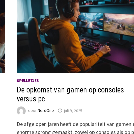
SPELLETJES
De opkomst van gamen op consoles
versus pc
door
NerdOne
juli 9, 2025
De afgelopen jaren heeft de populariteit van gamen 
enorme sprong gemaakt, zowel op consoles als op p