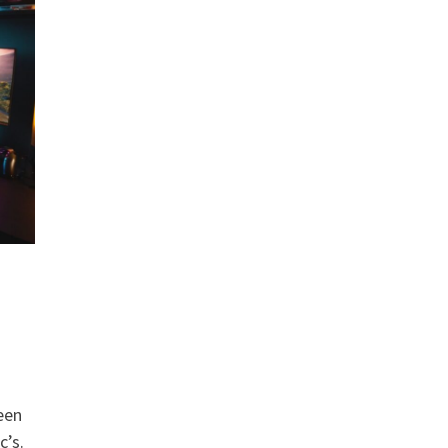
een
c’s.