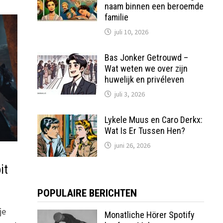
naam binnen een beroemde
familie
juli 10, 2026
Bas Jonker Getrouwd –
Wat weten we over zijn
huwelijk en privéleven
juli 3, 2026
Lykele Muus en Caro Derkx:
Wat Is Er Tussen Hen?
juni 26, 2026
it
POPULAIRE BERICHTEN
je
Monatliche Hörer Spotify