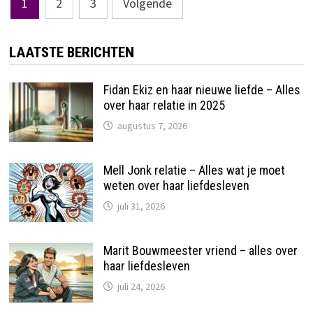
Berichten
1
2
3
Volgende
paginering
LAATSTE BERICHTEN
Fidan Ekiz en haar nieuwe liefde – Alles
over haar relatie in 2025
augustus 7, 2026
Mell Jonk relatie – Alles wat je moet
weten over haar liefdesleven
juli 31, 2026
Marit Bouwmeester vriend – alles over
haar liefdesleven
juli 24, 2026