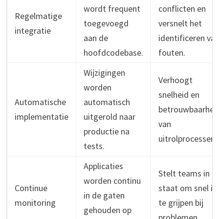
wordt frequent
conflicten en
Regelmatige
toegevoegd
versnelt het
integratie
aan de
identificeren va
hoofdcodebase.
fouten.
Wijzigingen
Verhoogt
worden
snelheid en
Automatische
automatisch
betrouwbaarhei
implementatie
uitgerold naar
van
productie na
uitrolprocessen.
tests.
Applicaties
Stelt teams in
worden continu
Continue
staat om snel in
in de gaten
monitoring
te grijpen bij
gehouden op
problemen.