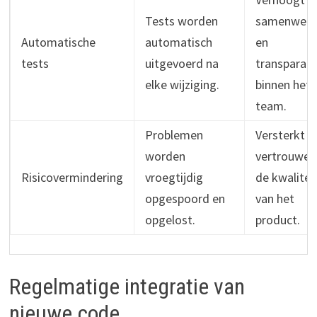
Tests worden
samenwerk
Automatische
automatisch
en
tests
uitgevoerd na
transparant
elke wijziging.
binnen het
team.
Problemen
Versterkt h
worden
vertrouwen 
Risicovermindering
vroegtijdig
de kwalitei
opgespoord en
van het
opgelost.
product.
Regelmatige integratie van
nieuwe code