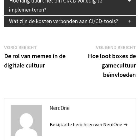
Hoe lang duurt het om CI/CD volledig te
implementeren?
Wat zijn de kosten verbonden aan CI/CD-tools?
Bericht
Vorig
V
VORIG BERICHT
VOLGEND BERICHT
bericht:
b
De rol van memes in de
Hoe loot boxes de
navigatie
digitale cultuur
gamecultuur
beïnvloeden
NerdOne
Bekijk alle berichten van NerdOne →