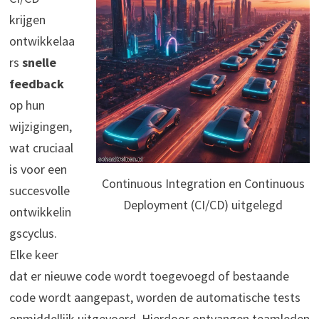
krijgen
ontwikkelaa
rs
snelle
feedback
op hun
wijzigingen,
wat cruciaal
is voor een
Continuous Integration en Continuous
succesvolle
Deployment (CI/CD) uitgelegd
ontwikkelin
gscyclus.
Elke keer
dat er nieuwe code wordt toegevoegd of bestaande
code wordt aangepast, worden de automatische tests
onmiddellijk uitgevoerd. Hierdoor ontvangen teamleden