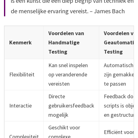
is een kunst die een diep begrip van techniek en
de menselijke ervaring vereist. – James Bach
Voordelen van
Voordelen va
Kenmerk
Handmatige
Geautomatis
Testing
Testing
Kan snel inspelen
Automatische 
Flexibiliteit
op veranderende
zijn gemakkeli
vereisten
te passen
Directe
Feedback doo
Interactie
gebruikersfeedback
scripts is objec
mogelijk
en gestructure
Geschikt voor
Efficiënt voor
Complexiteit
complexe