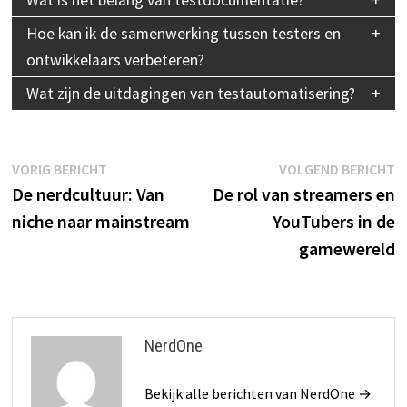
Hoe kan ik de samenwerking tussen testers en
ontwikkelaars verbeteren?
Wat zijn de uitdagingen van testautomatisering?
Bericht
Vorig
V
VORIG BERICHT
VOLGEND BERICHT
bericht:
b
De nerdcultuur: Van
De rol van streamers en
navigatie
niche naar mainstream
YouTubers in de
gamewereld
NerdOne
Bekijk alle berichten van NerdOne →