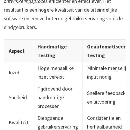
ontwikkelingsproces
efficiënter en effectiever. Het
resultaat is een hogere kwaliteit van de uiteindelijke
software en een verbeterde gebruikerservaring voor de
eindgebruikers.
Handmatige
Geautomatiseerd
Aspect
Testing
Testing
Hoge menselijke
Minimale menselijk
Inzet
inzet vereist
input nodig
Tijdrovend door
Snellere feedback
Snelheid
handmatige
en uitvoering
processen
Diepgaande
Consistentie en
Kwaliteit
gebruikerservaring
herhaalbaarheid