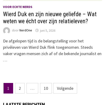
VOOR ECHTE NERDS
Wierd Duk en zijn nieuwe geliefde – Wat
weten we écht over zijn relatieleven?
door
NerdOne
juni 5, 2026
De afgelopen tijd is de belangstelling voor het
privéleven van Wierd Duk flink toegenomen. Steeds
vaker vragen mensen zich af of de bekende journalist en
…
Berichten
1
2
…
10
Volgende
paginering
LAATSTE BERICHTEN