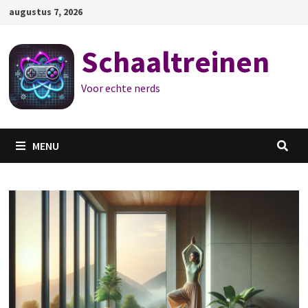
Ga
augustus 7, 2026
naar
de
Schaaltreinen
inhoud
Voor echte nerds
MENU