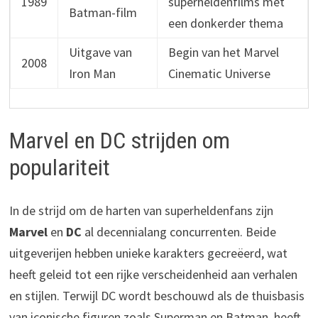
1989
superheldenfilms met
Batman-film
een donkerder thema
Uitgave van
Begin van het Marvel
2008
Iron Man
Cinematic Universe
Marvel en DC strijden om
populariteit
In de strijd om de harten van superheldenfans zijn
Marvel
en
DC
al decennialang concurrenten. Beide
uitgeverijen hebben unieke karakters gecreëerd, wat
heeft geleid tot een rijke verscheidenheid aan verhalen
en stijlen. Terwijl DC wordt beschouwd als de thuisbasis
van iconische figuren zoals Superman en Batman, heeft