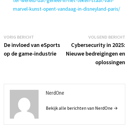
ter-wereld-dat-geheel-in-het-teken-staat-van-
marvel-kunst-opent-vandaag-in-disneyland-paris/
Bericht
Vorig
V
VORIG BERICHT
VOLGEND BERICHT
bericht:
b
De invloed van eSports
Cybersecurity in 2025:
navigatie
op de game-industrie
Nieuwe bedreigingen en
oplossingen
NerdOne
Bekijk alle berichten van NerdOne →