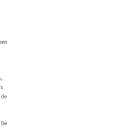
ben
,
fs
 de
 De