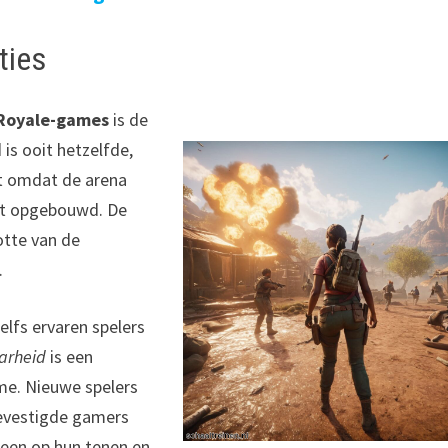
ties
 Royale-games
is de
 is ooit hetzelfde,
t omdat de arena
rdt opgebouwd. De
otte van de
.
lfs ervaren spelers
arheid
is een
me. Nieuwe spelers
gevestigde gamers
reen op hun tenen en