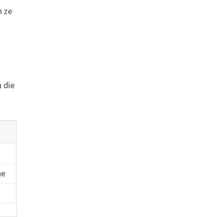
n ze
 die
ne