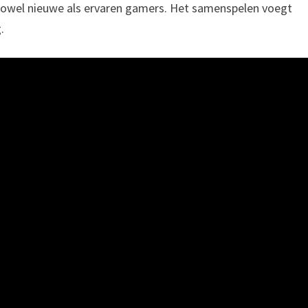
r zowel nieuwe als ervaren gamers. Het samenspelen voegt
.