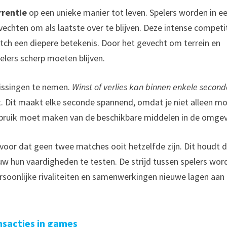
rrentie
op een unieke manier tot leven. Spelers worden in e
chten om als laatste over te blijven. Deze intense competi
tch een diepere betekenis. Door het gevecht om terrein en
lers scherp moeten blijven.
lissingen te nemen.
Winst of verlies kan binnen enkele secon
mt. Dit maakt elke seconde spannend, omdat je niet alleen m
ebruik moet maken van de beschikbare middelen in de omgev
voor dat geen twee matches ooit hetzelfde zijn. Dit houdt 
 hun vaardigheden te testen. De strijd tussen spelers wor
rsoonlijke rivaliteiten en samenwerkingen nieuwe lagen aan
nsacties in games