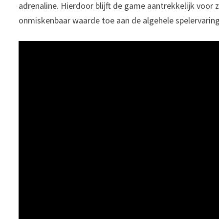
adrenaline. Hierdoor blijft de game aantrekkelijk voo
onmiskenbaar waarde toe aan de algehele spelervaring