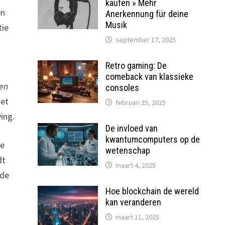
kaufen » Mehr
en
Anerkennung für deine
Musik
tie
september 17, 2025
Retro gaming: De
comeback van klassieke
den
consoles
oet
februari 25, 2025
ing.
De invloed van
kwantumcomputers op de
de
wetenschap
dt
maart 4, 2025
 de
Hoe blockchain de wereld
kan veranderen
maart 11, 2025