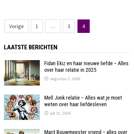
Berichten
Vorige
1
…
3
4
paginering
LAATSTE BERICHTEN
Fidan Ekiz en haar nieuwe liefde – Alles
over haar relatie in 2025
augustus 7, 2026
Mell Jonk relatie – Alles wat je moet
weten over haar liefdesleven
juli 31, 2026
Marit Bouwmeester vriend – alles over