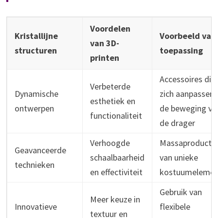
Voordelen
Kristallijne
Voorbeeld van
van 3D-
structuren
toepassing
printen
Accessoires die
Verbeterde
Dynamische
zich aanpassen 
esthetiek en
ontwerpen
de beweging va
functionaliteit
de drager
Verhoogde
Massaproductie
Geavanceerde
schaalbaarheid
van unieke
technieken
en effectiviteit
kostuumelemen
Gebruik van
Meer keuze in
Innovatieve
flexibele
textuur en