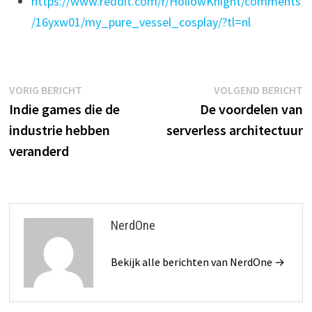
https://www.reddit.com/r/HollowKnight/comments
/16yxw01/my_pure_vessel_cosplay/?tl=nl
Bericht
Vorig
V
VORIG BERICHT
VOLGEND BERICHT
bericht:
b
Indie games die de
De voordelen van
navigatie
industrie hebben
serverless architectuur
veranderd
NerdOne
Bekijk alle berichten van NerdOne →