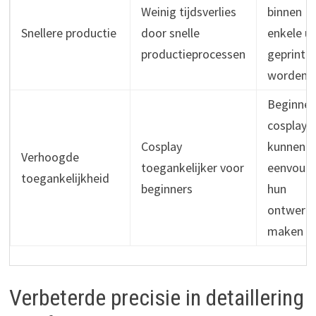
Weinig tijdsverlies
binnen
Snellere productie
door snelle
enkele u
productieprocessen
geprint 
worden
Beginne
cosplaye
Cosplay
kunnen
Verhoogde
toegankelijker voor
eenvoud
toegankelijkheid
beginners
hun
ontwerp
maken
Verbeterde precisie in detaillering