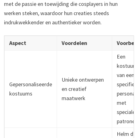
met de passie en toewijding die cosplayers in hun
werken steken, waardoor hun creaties steeds
indrukwekkender en authentieker worden.
Aspect
Voordelen
Voorbee
Een
kostuum
van een
Unieke ontwerpen
Gepersonaliseerde
specifiek
en creatief
kostuums
persona
maatwerk
met
speciale
patronen
Helm die