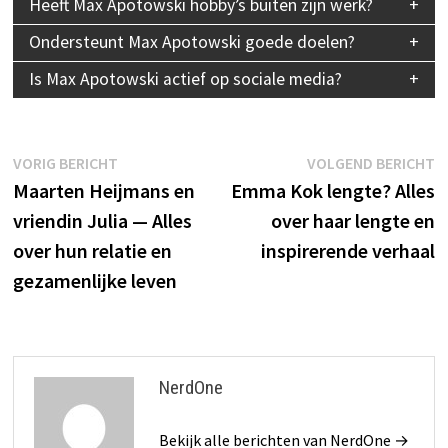
Heeft Max Apotowski hobby’s buiten zijn werk?
Ondersteunt Max Apotowski goede doelen?
Is Max Apotowski actief op sociale media?
Bericht
Vorig
V
VORIG BERICHT
VOLGEND BERICHT
bericht:
b
Maarten Heijmans en
Emma Kok lengte? Alles
navigatie
vriendin Julia — Alles
over haar lengte en
over hun relatie en
inspirerende verhaal
gezamenlijke leven
NerdOne
Bekijk alle berichten van NerdOne →