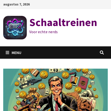
Ga
augustus 7, 2026
naar
de
Schaaltreinen
inhoud
Voor echte nerds
MENU