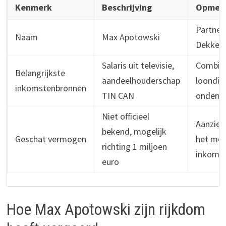
Kenmerk
Beschrijving
Opmerk
Partner 
Naam
Max Apotowski
Dekker
Salaris uit televisie,
Combina
Belangrijkste
aandeelhouderschap
loondie
inkomstenbronnen
TIN CAN
ondern
Niet officieel
Aanzien
bekend, mogelijk
Geschat vermogen
het mod
richting 1 miljoen
inkome
euro
Hoe Max Apotowski zijn rijkdom