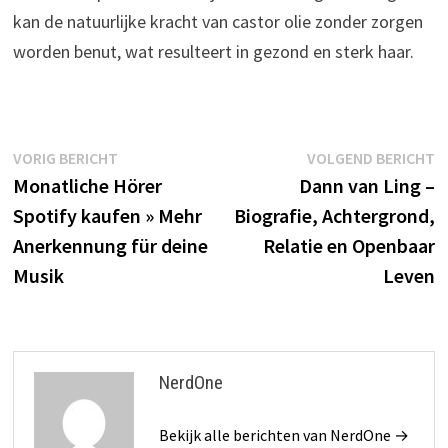
kan de natuurlijke kracht van castor olie zonder zorgen
worden benut, wat resulteert in gezond en sterk haar.
Bericht
Vorig
V
VORIG BERICHT
VOLGEND BERICHT
bericht:
b
Monatliche Hörer
Dann van Ling –
navigatie
Spotify kaufen » Mehr
Biografie, Achtergrond,
Anerkennung für deine
Relatie en Openbaar
Musik
Leven
NerdOne
Bekijk alle berichten van NerdOne →