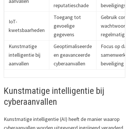
aanvallen
reputatieschade
beveiligings
Toegang tot
Gebruik com
IoT-
gevoelige
wachtwoord
kwetsbaarheden
gegevens
regelmatige
Kunstmatige
Geoptimaliseerde
Focus op dat
intelligentie bij
en geavanceerde
samenwerkin
aanvallen
cyberaanvallen
beveiliging
Kunstmatige intelligentie bij
cyberaanvallen
Kunstmatige intelligentie (AI) heeft de manier waarop
cyberaanvallen worden uitgevoerd ingrijpend veranderd.