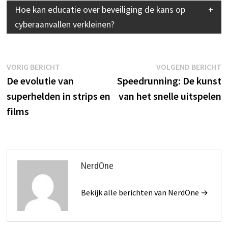
Hoe kan educatie over beveiliging de kans op
cyberaanvallen verkleinen?
Bericht
Vorig
V
VORIG BERICHT
VOLGEND BERICHT
bericht:
b
De evolutie van
Speedrunning: De kunst
navigatie
superhelden in strips en
van het snelle uitspelen
films
NerdOne
Bekijk alle berichten van NerdOne →