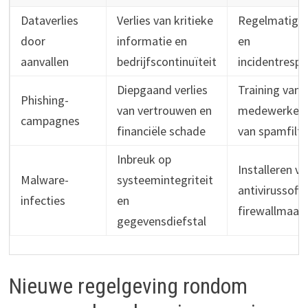
Dataverlies
Verlies van kritieke
Regelmatige 
door
informatie en
en
aanvallen
bedrijfscontinuïteit
incidentresp
Diepgaand verlies
Training van
Phishing-
van vertrouwen en
medewerkers 
campagnes
financiële schade
van spamfilte
Inbreuk op
Installeren va
Malware-
systeemintegriteit
antivirussoft
infecties
en
firewallmaat
gegevensdiefstal
Nieuwe regelgeving rondom