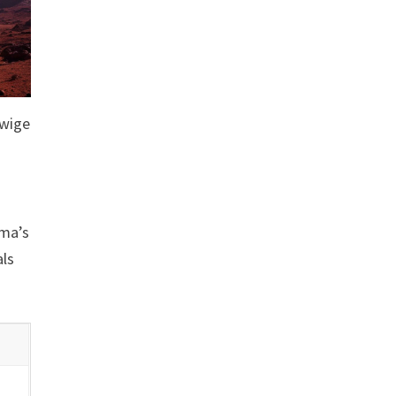
uwige
ema’s
als