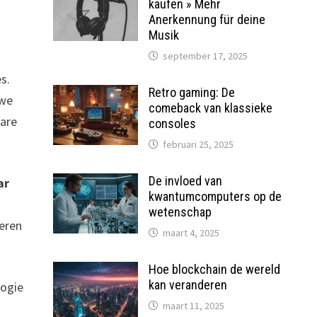
kaufen » Mehr
Anerkennung für deine
Musik
september 17, 2025
s.
Retro gaming: De
uwe
comeback van klassieke
hare
consoles
februari 25, 2025
De invloed van
ar
kwantumcomputers op de
wetenschap
ceren
maart 4, 2025
Hoe blockchain de wereld
kan veranderen
logie
maart 11, 2025