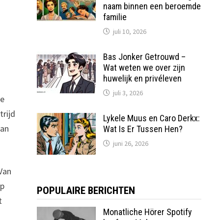
naam binnen een beroemde
familie
juli 10, 2026
Bas Jonker Getrouwd –
Wat weten we over zijn
huwelijk en privéleven
juli 3, 2026
he
trijd
Lykele Muus en Caro Derkx:
van
Wat Is Er Tussen Hen?
juni 26, 2026
 Van
op
POPULAIRE BERICHTEN
t
Monatliche Hörer Spotify