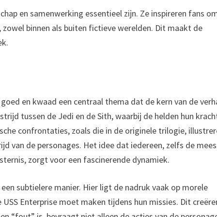
dschap en samenwerking essentieel zijn. Ze inspireren fans o
owel binnen als buiten fictieve werelden. Dit maakt de
ek.
n goed en kwaad een centraal thema dat de kern van de verh
strijd tussen de Jedi en de Sith, waarbij de helden hun krac
e confrontaties, zoals die in de originele trilogie, illustre
trijd van de personages. Het idee dat iedereen, zelfs de mees
isternis, zorgt voor een fascinerende dynamiek.
 een subtielere manier. Hier ligt de nadruk vaak op morele
 USS Enterprise moet maken tijdens hun missies. Dit creëre
en “fout” is, bevraagt niet alleen de acties van de personag