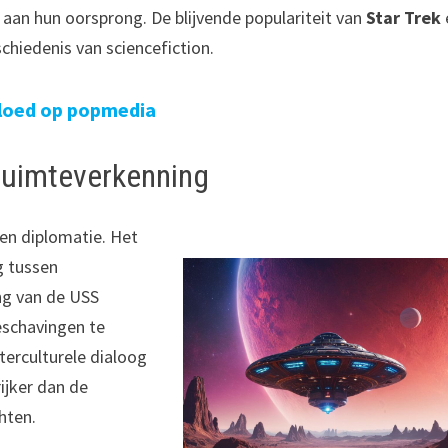
en aan hun oorsprong. De blijvende populariteit van
Star Trek
schiedenis van sciencefiction.
vloed op popmedia
ruimteverkenning
 en diplomatie. Het
g tussen
ng van de USS
eschavingen te
terculturele dialoog
rijker dan de
hten.