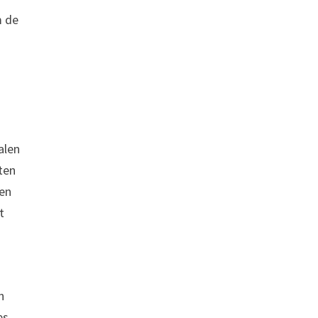
m de
alen
hten
ren
t
n
es,