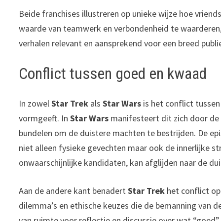
Beide franchises illustreren op unieke wijze hoe vrien
waarde van teamwerk en verbondenheid te waarderen, z
verhalen relevant en aansprekend voor een breed publi
Conflict tussen goed en kwaad
In zowel
Star Trek
als
Star Wars
is het conflict tusse
vormgeeft. In
Star Wars
manifesteert dit zich door de 
bundelen om de duistere machten te bestrijden. De episch
niet alleen fysieke gevechten maar ook de innerlijke s
onwaarschijnlijke kandidaten, kan afglijden naar de du
Aan de andere kant benadert
Star Trek
het conflict op
dilemma’s en ethische keuzes die de bemanning van de
van ruimte voor reflectie en discussie over wat “goed” 