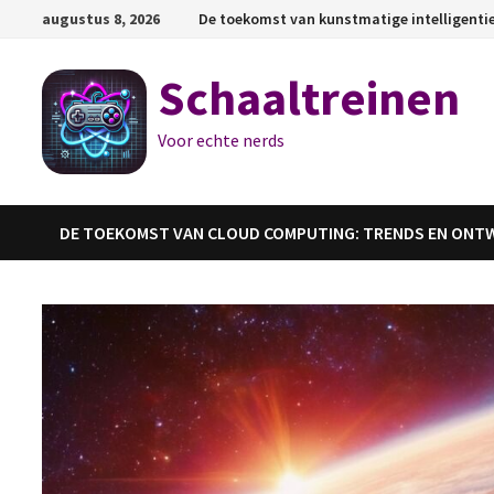
Ga
augustus 8, 2026
De toekomst van kunstmatige intelligenti
naar
de
Schaaltreinen
inhoud
Voor echte nerds
DE TOEKOMST VAN CLOUD COMPUTING: TRENDS EN ONT