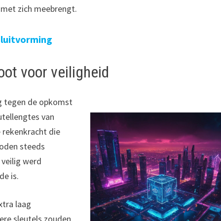
 met zich meebrengt.
esluitvorming
ot voor veiligheid
ng tegen de opkomst
utellengtes van
 rekenkracht die
hoden steeds
veilig werd
e is.
xtra laag
re sleutels zouden