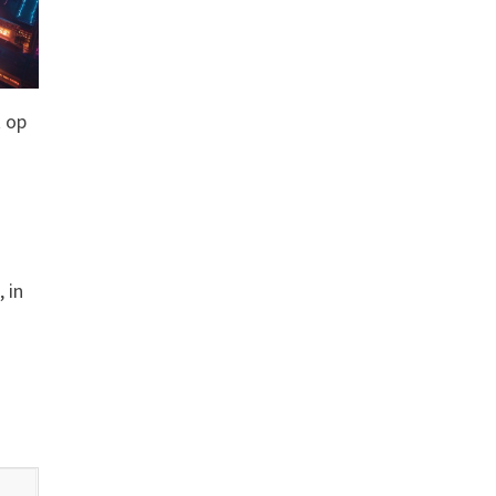
 op
 in