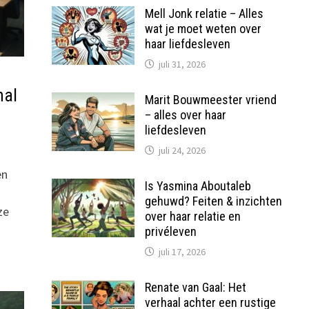
Mell Jonk relatie – Alles
wat je moet weten over
haar liefdesleven
juli 31, 2026
nal
Marit Bouwmeester vriend
– alles over haar
liefdesleven
juli 24, 2026
en
Is Yasmina Aboutaleb
gehuwd? Feiten & inzichten
ze
over haar relatie en
privéleven
juli 17, 2026
Renate van Gaal: Het
verhaal achter een rustige