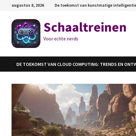
Ga
augustus 8, 2026
De toekomst van kunstmatige intelligenti
naar
de
Schaaltreinen
inhoud
Voor echte nerds
DE TOEKOMST VAN CLOUD COMPUTING: TRENDS EN ONT