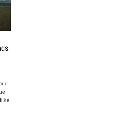
nds
loud
tie
ijke